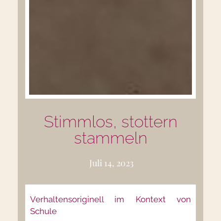
Stimmlos, stottern
stammeln
Juli 14, 2023
Verhaltensoriginell im Kontext von
Schule