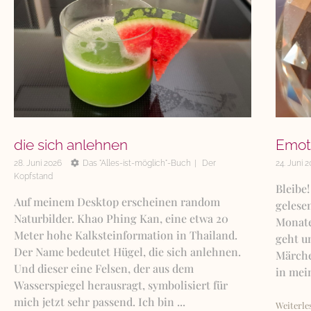
die sich anlehnen
Emot
28. Juni 2026
Das "Alles-ist-möglich"-Buch
Der
24. Juni 
Kopfstand
Bleibe!
Auf meinem Desktop erscheinen random
gelesen
Naturbilder. Khao Phing Kan, eine etwa 20
Monate
Meter hohe Kalksteinformation in Thailand.
geht u
Der Name bedeutet Hügel, die sich anlehnen.
Märche
Und dieser eine Felsen, der aus dem
in mei
Wasserspiegel herausragt, symbolisiert für
mich jetzt sehr passend. Ich bin ...
Weiterle
Weiterlesen »