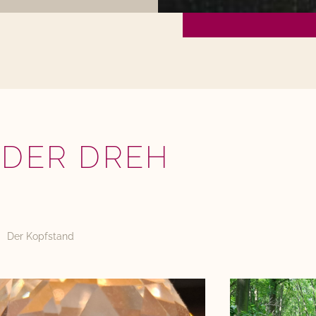
DER DREH
Der Kopfstand