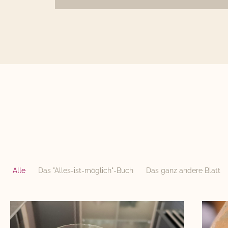
Alle
Das "Alles-ist-möglich"-Buch
Das ganz andere Blatt