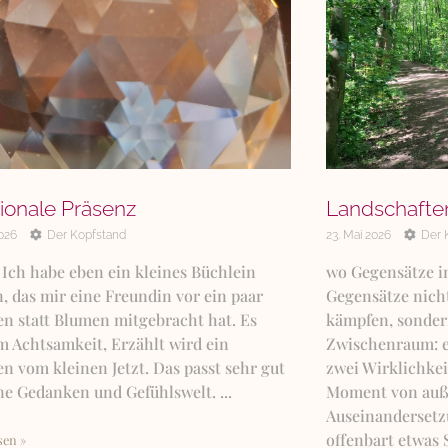
ionale Präsenz
Landschafte
2026
Der Kopfstand
23. Mai 2026
Der 
 Ich habe eben ein kleines Büchlein
wo Gegensätze i
, das mir eine Freundin vor ein paar
Gegensätze nich
n statt Blumen mitgebracht hat. Es
kämpfen, sondern
m Achtsamkeit, Erzählt wird ein
Zwischenraum: ei
n vom kleinen Jetzt. Das passt sehr gut
zwei Wirklichkei
ne Gedanken und Gefühlswelt. ...
Moment von außen
Auseinandersetz
offenbart etwas 
sen »
Weiterlesen »